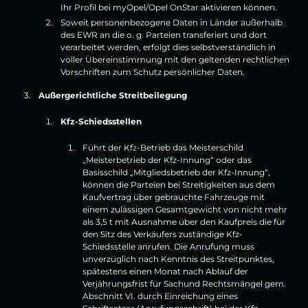
Ihr Profil bei myOpel/Opel OnStar aktivieren können.
Soweit personenbezogene Daten in Länder außerhalb
des EWR an die o. g. Parteien transferiert und dort
verarbeitet werden, erfolgt dies selbstverständlich in
voller Übereinstimmung mit den geltenden rechtlichen
Vorschriften zum Schutz persönlicher Daten.
Außergerichtliche Streitbeilegung
Kfz-Schiedsstellen
Führt der Kfz-Betrieb das Meisterschild
„Meisterbetrieb der Kfz-Innung“ oder das
Basisschild „Mitgliedsbetrieb der Kfz-Innung“,
können die Parteien bei Streitigkeiten aus dem
Kaufvertrag über gebrauchte Fahrzeuge mit
einem zulässigen Gesamtgewicht von nicht mehr
als 3,5 t mit Ausnahme über den Kaufpreis die für
den Sitz des Verkäufers zuständige Kfz-
Schiedsstelle anrufen. Die Anrufung muss
unverzüglich nach Kenntnis des Streitpunktes,
spätestens einen Monat nach Ablauf der
Verjährungsfrist für Sachund Rechtsmängel gem.
Abschnitt VI. durch Einreichung eines