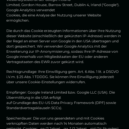
Limited, Gordon House, Barrow Street, Dublin 4, Irland ("Google").
Google Analytics verwendet
Cookies, die eine Analyse der Nutzung unserer Website
ermöglichen.
Die durch das Cookie erzeugten Informationen über Ihre Nutzung
dieser Website (einschließlich der gekürzten IP-Adresse) werden in
der Regel an einen Server von Google in den USA übertragen und
dort gespeichert. Wir verwenden Google Analytics mit der
Erweiterung zur IP-Anonymisierung, sodass Ihre IP-Adresse von
Google innerhalb von Mitgliedstaaten der EU oder anderen
Vertragsstaaten des EWR zuvor gekürzt wird.
Rechtsgrundlage: Ihre Einwilligung gem. Art. 6 Abs. 1 lit. a DSGVO
i.V.m. § 25 Abs. 1 TDDDG. Sie können Ihre Einwilligung jederzeit
über unsere Cookie-Einstellungen widerrufen.
Empfänger: Google Ireland Limited bzw. Google LLC (USA). Die
Übermittlung in die USA erfolgt
auf Grundlage des EU-US Data Privacy Framework (DPF) sowie
Standardvertragsklauseln SCCs).
Speicherdauer: Die von uns gesendeten und mit Cookies
verknüpften Daten werden nach 14 Monaten automatisch
gelöscht. Cookies: _ga (2 Jahre), _ga_* (2 Jahre), _gid (24 Stunden).