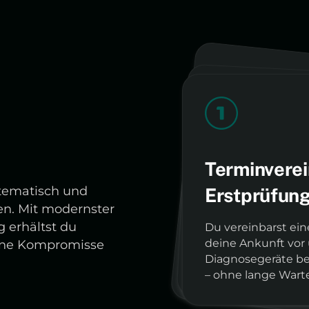
etaillierte
pfehlungen – 
Gründliche 
Terminverei
systematis
nachvollzie
stematisch und
Erstprüfun
en. Mit modernster
Unsere Spezialisten überprüfen jeden
Wir erstellen einen 
werden sollte – t
 erhältst du
Du vereinbarst ein
deine Ankunft vor 
ohne Kompromisse
Diagnosegeräte ber
Technologie und systematischem Vorg
und Empfehlungen. So w
versteckten Kosten,
– ohne lange Warte