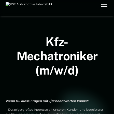
Kfz-
Mechatroniker
(m/w/d)
Wenn Du diese Fragen mit „ja“beantworten kannst:
• Du zeigstgroßes Interesse an unseren Kunden und begeisterst