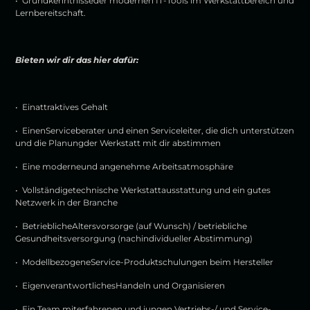
• Grundkenntnisseder modernen IT-Tools im Werkstattbereich und
Lernbereitschaft.
Bieten wir dir das hier dafür:
• Einattraktives Gehalt
• EinenServiceberater und einen Serviceleiter, die dich unterstützen
und die Planungder Werkstatt mit dir abstimmen
• Eine moderneund angenehme Arbeitsatmosphäre
• Vollständigetechnische Werkstattausstattung und ein gutes
Netzwerk in der Branche
• BetrieblicheAltersvorsorge (auf Wunsch) / betriebliche
Gesundheitsversorgung (nachindividueller Abstimmung)
• ModellbezogeneService-Produktschulungen beim Hersteller
• EigenverantwortlichesHandeln und Organisieren
• Ein Team miterfahrenen und jungen Vertriebs-/ und Service-