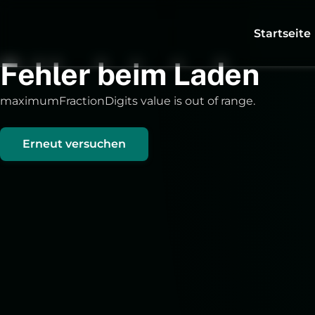
Startseite
Fehler beim Laden
maximumFractionDigits value is out of range.
Erneut versuchen